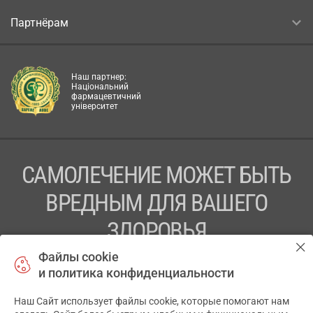
Партнёрам
Наш партнер:
Національний
фармацевтичний
університет
САМОЛЕЧЕНИЕ МОЖЕТ БЫТЬ
ВРЕДНЫМ ДЛЯ ВАШЕГО
ЗДОРОВЬЯ
Файлы cookie
ПЕРЕД ПРИМЕНЕНИЕМ ПРЕПАРАТА
и политика конфиденциальности
ПРОКОНСУЛЬТИРУЙТЕСЬ С ВРАЧОМ
Наш Сайт использует файлы cookie, которые помогают нам
✕
ТОВ «АПТЕКА 911.ЮА» Код ЄДРПОУ 43631965.