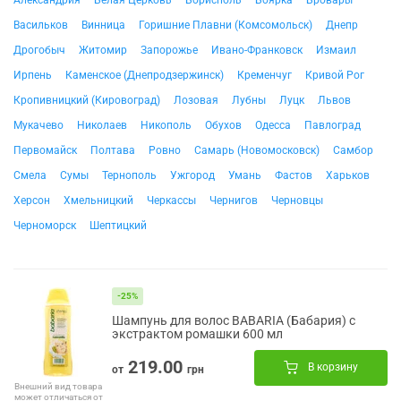
Васильков
Винница
Горишние Плавни (Комсомольск)
Днепр
Дрогобыч
Житомир
Запорожье
Ивано-Франковск
Измаил
Ирпень
Каменское (Днепродзержинск)
Кременчуг
Кривой Рог
Кропивницкий (Кировоград)
Лозовая
Лубны
Луцк
Львов
Мукачево
Николаев
Никополь
Обухов
Одесса
Павлоград
Первомайск
Полтава
Ровно
Самарь (Новомосковск)
Самбор
Смела
Сумы
Тернополь
Ужгород
Умань
Фастов
Харьков
Херсон
Хмельницкий
Черкассы
Чернигов
Черновцы
Черноморск
Шептицкий
-25%
Шампунь для волос BABARIA (Бабария) с
экстрактом ромашки 600 мл
219.00
В корзину
от
грн
Внешний вид товара
может отличаться от