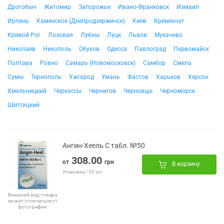
Дрогобыч
Житомир
Запорожье
Ивано-Франковск
Измаил
Ирпень
Каменское (Днепродзержинск)
Киев
Кременчуг
Кривой Рог
Лозовая
Лубны
Луцк
Львов
Мукачево
Николаев
Никополь
Обухов
Одесса
Павлоград
Первомайск
Полтава
Ровно
Самарь (Новомосковск)
Самбор
Смела
Сумы
Тернополь
Ужгород
Умань
Фастов
Харьков
Херсон
Хмельницкий
Черкассы
Чернигов
Черновцы
Черноморск
Шептицкий
Ангин-Хеель С табл. №50
308.00
от
грн
В корзину
Упаковка / 50 шт.
Внешний вид товара
может отличаться от
фотографии