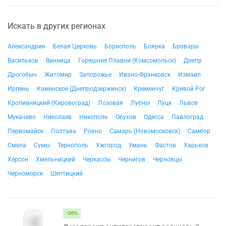
Искать в других регионах
Александрия
Белая Церковь
Борисполь
Боярка
Бровары
Васильков
Винница
Горишние Плавни (Комсомольск)
Днепр
Дрогобыч
Житомир
Запорожье
Ивано-Франковск
Измаил
Ирпень
Каменское (Днепродзержинск)
Кременчуг
Кривой Рог
Кропивницкий (Кировоград)
Лозовая
Лубны
Луцк
Львов
Мукачево
Николаев
Никополь
Обухов
Одесса
Павлоград
Первомайск
Полтава
Ровно
Самарь (Новомосковск)
Самбор
Смела
Сумы
Тернополь
Ужгород
Умань
Фастов
Харьков
Херсон
Хмельницкий
Черкассы
Чернигов
Черновцы
Черноморск
Шептицкий
-20%