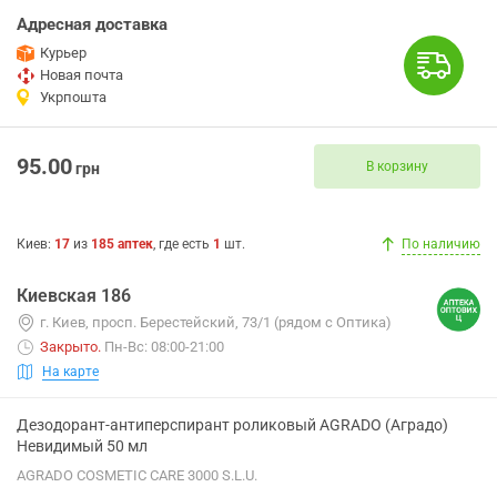
Адресная доставка
Курьер
Новая почта
Укрпошта
95.00
В корзину
грн
Киев
:
17
из
185
аптек
, где есть
1
шт.
По наличию
Киевская 186
г. Киев, просп. Берестейский, 73/1 (рядом с Оптика)
Закрыто
.
Пн-Вс: 08:00-21:00
На карте
Дезодорант-антиперспирант роликовый AGRADO (Аградо)
Невидимый 50 мл
AGRADO COSMETIC CARE 3000 S.L.U.