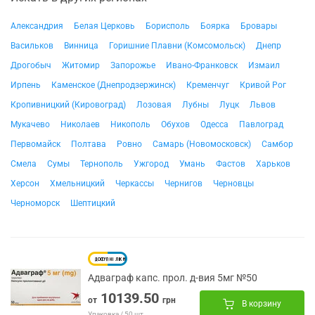
Александрия
Белая Церковь
Борисполь
Боярка
Бровары
Васильков
Винница
Горишние Плавни (Комсомольск)
Днепр
Дрогобыч
Житомир
Запорожье
Ивано-Франковск
Измаил
Ирпень
Каменское (Днепродзержинск)
Кременчуг
Кривой Рог
Кропивницкий (Кировоград)
Лозовая
Лубны
Луцк
Львов
Мукачево
Николаев
Никополь
Обухов
Одесса
Павлоград
Первомайск
Полтава
Ровно
Самарь (Новомосковск)
Самбор
Смела
Сумы
Тернополь
Ужгород
Умань
Фастов
Харьков
Херсон
Хмельницкий
Черкассы
Чернигов
Черновцы
Черноморск
Шептицкий
Адваграф капс. прол. д-вия 5мг №50
10139.50
от
грн
В корзину
Упаковка / 50 шт.