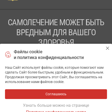
САМОЛЕЧЕНИЕ МОЖЕТ БЫТЬ
ВРЕДНЫМ ДЛЯ ВАШЕГО
ЗДОРОВЬЯ
Файлы cookie
ПЕРЕД ПРИМЕНЕНИЕМ ПРЕПАРАТА
и политика конфиденциальности
ПРОКОНСУЛЬТИРУЙТЕСЬ С ВРАЧОМ
Наш Сайт использует файлы cookie, которые помогают нам
✕
ТОВ «АПТЕКА 911.ЮА» Код ЄДРПОУ 43631965.
сделать Сайт более быстрым, удобным и функциональным.
Продолжая просматривать этот Сайт, Вы соглашаетесь на
Отказ от ответственности
использование нами файлов cookie.
© 2014-2026. Медицинская информационная система
АПТЕКА911.ЮА
Соглашаюсь
Разработка и поддержка сайта -
wu.ua
Узнать больше можно на странице