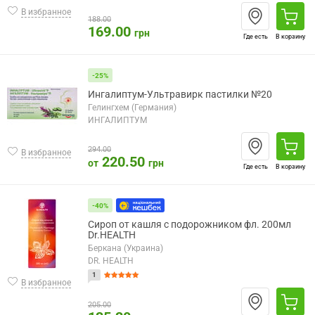
В избранное
188.00
169.00
грн
Где есть
В корзину
-25%
Ингалиптум-Ультравирк пастилки №20
Гелингхем (Германия)
ИНГАЛИПТУМ
294.00
В избранное
220.50
от
грн
Где есть
В корзину
-40%
Сироп от кашля с подорожником фл. 200мл
Dr.HEALTH
Беркана (Украина)
DR. HEALTH
1
В избранное
205.00