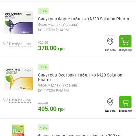
-10%
Синутрав Форте табл. п/о №20 Solution Pharm
Фарммедпак (Украина)
SOLUTION PHARM
420.00
В избранное
378.00
грн
Где есть
В корзину
-10%
Синутрав Экстракт табл. п/о №20 Solution
Pharm
Фарммедпак (Украина)
SOLUTION PHARM
В избранное
450.00
405.00
грн
Где есть
В корзину
-10%
Флюаут сироп первоцвета флакон 200 мл