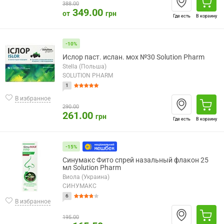
388.00
349.00
от
грн
Где есть
В корзину
-10%
Ислор паст. ислан. мох №30 Solution Pharm
Stella (Польша)
SOLUTION PHARM
1
В избранное
290.00
261.00
грн
Где есть
В корзину
-15%
Синумакс Фито спрей назальный флакон 25
мл Solution Pharm
Виола (Украина)
СИНУМАКС
6
В избранное
195.00