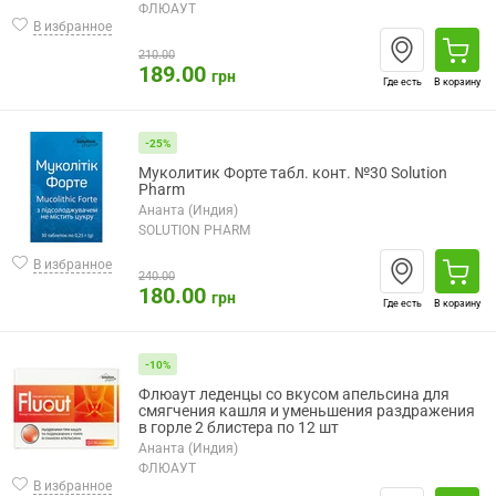
ФЛЮАУТ
В избранное
210.00
189.00
грн
Где есть
В корзину
-25%
Муколитик Форте табл. конт. №30 Solution
Pharm
Ананта (Индия)
SOLUTION PHARM
В избранное
240.00
180.00
грн
Где есть
В корзину
-10%
Флюаут леденцы со вкусом апельсина для
смягчения кашля и уменьшения раздражения
в горле 2 блистера по 12 шт
Ананта (Индия)
ФЛЮАУТ
В избранное