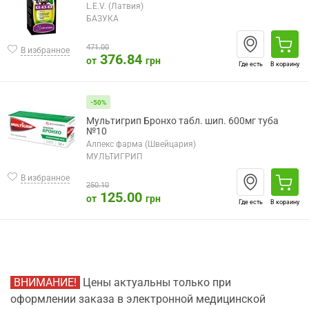
L.E.V. (Латвия)
БАЗУКА
471.00
В избранное
376.84
от
грн
Где есть
В корзину
-50%
Мультигрип Бронхо табл. шип. 600мг туба
№10
Алпекс фарма (Швейцария)
МУЛЬТИГРИП
В избранное
250.10
125.00
от
грн
Где есть
В корзину
ВНИМАНИЕ!
Цены актуальны только при
оформлении заказа в электронной медицинской