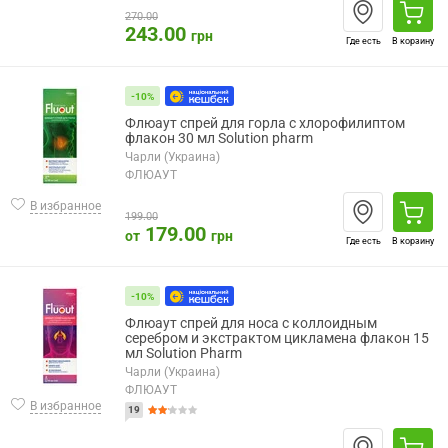
270.00
243.00
грн
Где есть
В корзину
-10%
Флюаут спрей для горла с хлорофилиптом
флакон 30 мл Solution pharm
Чарли (Украина)
ФЛЮАУТ
В избранное
199.00
179.00
от
грн
Где есть
В корзину
-10%
Флюаут спрей для носа с коллоидным
серебром и экстрактом цикламена флакон 15
мл Solution Pharm
Чарли (Украина)
ФЛЮАУТ
В избранное
19