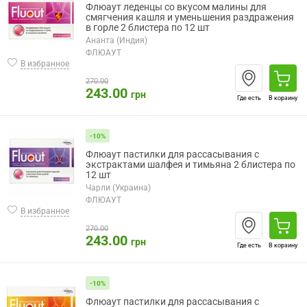
Флюаут леденцы со вкусом малины для
смягчения кашля и уменьшения раздражения
в горле 2 блистера по 12 шт
Ананта (Индия)
ФЛЮАУТ
В избранное
270.00
243.00
грн
Где есть
В корзину
-10%
Флюаут пастилки для рассасывания с
экстрактами шалфея и тимьяна 2 блистера по
12 шт
Чарли (Украина)
ФЛЮАУТ
В избранное
270.00
243.00
грн
Где есть
В корзину
-10%
Флюаут пастилки для рассасывания с