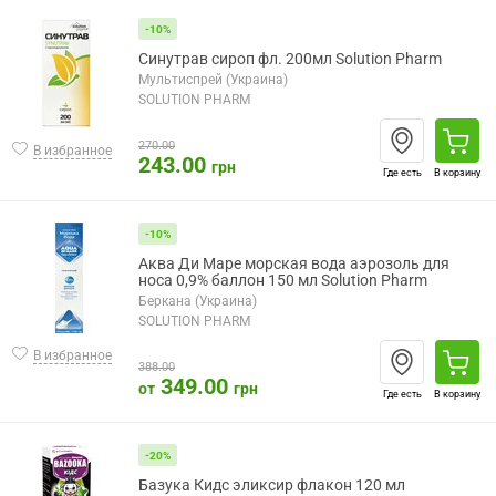
-10%
Синутрав сироп фл. 200мл Solution Pharm
Мультиспрей (Украина)
SOLUTION PHARM
270.00
В избранное
243.00
грн
Где есть
В корзину
-10%
Аква Ди Маре морская вода аэрозоль для
носа 0,9% баллон 150 мл Solution Pharm
Беркана (Украина)
SOLUTION PHARM
В избранное
388.00
349.00
от
грн
Где есть
В корзину
-20%
Базука Кидс эликсир флакон 120 мл