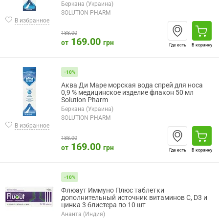
Беркана (Украина)
SOLUTION PHARM
В избранное
188.00
169.00
от
грн
Где есть
В корзину
-10%
Аква Ди Маре морская вода спрей для носа
0,9 % медицинское изделие флакон 50 мл
Solution Pharm
Беркана (Украина)
SOLUTION PHARM
В избранное
188.00
169.00
от
грн
Где есть
В корзину
-10%
Флюаут Иммуно Плюс таблетки
дополнительный источник витаминов С, D3 и
цинка 3 блистера по 10 шт
Ананта (Индия)