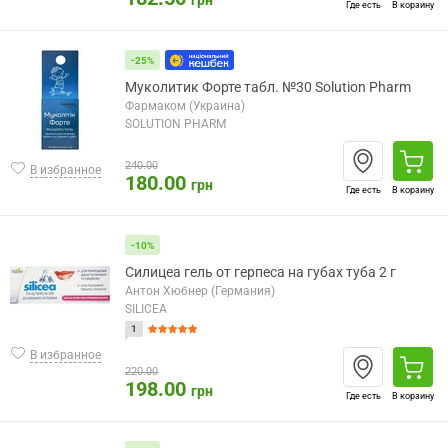
грн
Где есть
В корзину
-25%
Муколитик Форте табл. №30 Solution Pharm
Фармаком (Украина)
SOLUTION PHARM
240.00
В избранное
180.00
грн
Где есть
В корзину
-10%
Силицеа гель от герпеса на губах туба 2 г
Антон Хюбнер (Германия)
SILICEA
1
В избранное
220.00
198.00
грн
Где есть
В корзину