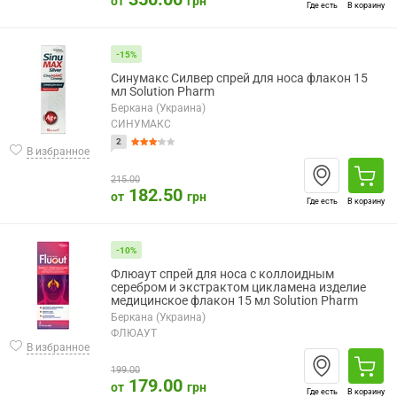
от
грн
Где есть
В корзину
-15%
Синумакс Силвер спрей для носа флакон 15
мл Solution Pharm
Беркана (Украина)
СИНУМАКС
2
В избранное
215.00
182.50
от
грн
Где есть
В корзину
-10%
Флюаут спрей для носа с коллоидным
серебром и экстрактом цикламена изделие
медицинское флакон 15 мл Solution Pharm
Беркана (Украина)
ФЛЮАУТ
В избранное
199.00
179.00
от
грн
Где есть
В корзину