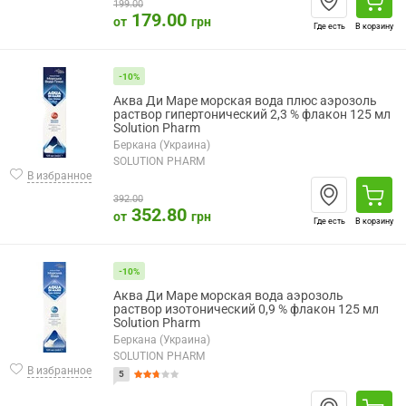
199.00
179.00
от
грн
Где есть
В корзину
-10%
Аква Ди Маре морская вода плюс аэрозоль
раствор гипертонический 2,3 % флакон 125 мл
Solution Pharm
Беркана (Украина)
SOLUTION PHARM
В избранное
392.00
352.80
от
грн
Где есть
В корзину
-10%
Аква Ди Маре морская вода аэрозоль
раствор изотонический 0,9 % флакон 125 мл
Solution Pharm
Беркана (Украина)
SOLUTION PHARM
В избранное
5