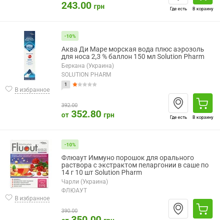
243.00
грн
Где есть
В корзину
-10%
Аква Ди Маре морская вода плюс аэрозоль
для носа 2,3 % баллон 150 мл Solution Pharm
Беркана (Украина)
SOLUTION PHARM
1
В избранное
392.00
352.80
от
грн
Где есть
В корзину
-10%
Флюаут Иммуно порошок для орального
раствора с экстрактом пеларгонии в саше по
14 г 10 шт Solution Pharm
Чарли (Украина)
ФЛЮАУТ
В избранное
390.00
350.00