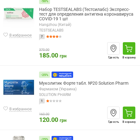
-50%
Набор TESTSEALABS (Тестсилабс) Экспресс-
тест для определения антигена коронавируса
COVID-19 1 шт
Hangzhou (Китай)
TESTSEALABS
В избранное
7
370.00
185.00
грн
Где есть
В корзину
-25%
Муколитик Форте табл. №20 Solution Pharm
Фармаком (Украина)
SOLUTION PHARM
1
В избранное
160.00
120.00
грн
Где есть
В корзину
-25%