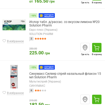
165.50
от
грн
Где есть
В корзину
-10%
Ислор табл. д/рассас. со вкусом лимона №20
Solution Pharm
Евро плюс (Украина)
SOLUTION PHARM
2
В избранное
250.00
225.00
грн
Где есть
В корзину
-15%
Синумакс Силвер спрей назальный флакон 15
мл Solution Pharm
Мультиспрей (Украина)
СИНУМАКС
6
В избранное
215.00
182.50