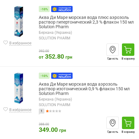
-10%
Аква Ди Маре морская вода плюс аэрозоль
раствор гипертонический 2,3 % флакон 150 мл
Solution Pharm
Беркана (Украина)
SOLUTION PHARM
В избранное
392.00
352.80
от
грн
Где есть
В корзину
-10%
Аква Ди Маре морская вода аэрозоль
раствор изотонический 0,9 % флакон 150 мл
Solution Pharm
Беркана (Украина)
SOLUTION PHARM
В избранное
1
388.00
349.00
грн
Где есть
В корзину