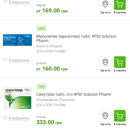
В избранное
188.00
169.00
от
грн
Где есть
В корзину
-25%
Муколитик (мукалтин) табл. №50 Solution
Pharm
Ананта (Индия)
SOLUTION PHARM
В избранное
215.00
160.00
от
грн
Где есть
В корзину
-10%
Синутрав табл. п/о №50 Solution Pharm
Фарммедпак (Украина)
SOLUTION PHARM
370.00
В избранное
333.00
грн
Где есть
В корзину