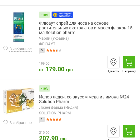
-10%
Флюаут спрей для носа на основе
растительных экстрактов и масел флакон 15
мл Solution pharm
Чарли (Украина)
ФЛЮАУТ
В избранное
5
199.00
179.00
от
грн
Где есть
В корзину
-10%
Ислор леден. со вкусом меда и лимона №24
Solution Pharm
Лозен фарма (Индия)
SOLUTION PHARM
1
В избранное
210.00
207.90
грн