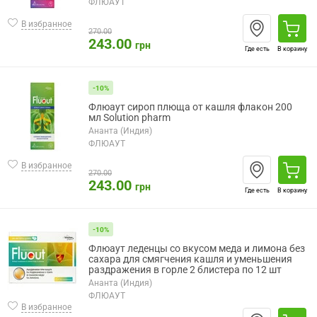
ФЛЮАУТ
В избранное
270.00
243.00
грн
Где есть
В корзину
-10%
Флюаут сироп плюща от кашля флакон 200
мл Solution pharm
Ананта (Индия)
ФЛЮАУТ
В избранное
270.00
243.00
грн
Где есть
В корзину
-10%
Флюаут леденцы со вкусом меда и лимона без
сахара для смягчения кашля и уменьшения
раздражения в горле 2 блистера по 12 шт
Ананта (Индия)
ФЛЮАУТ
В избранное