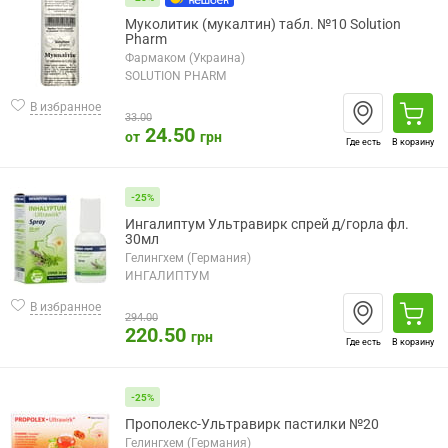
Муколитик (мукалтин) табл. №10 Solution
Pharm
Фармаком (Украина)
SOLUTION PHARM
В избранное
33.00
24.50
от
грн
Где есть
В корзину
-25%
Ингалиптум Ультравирк спрей д/горла фл.
30мл
Гелингхем (Германия)
ИНГАЛИПТУМ
В избранное
294.00
220.50
грн
Где есть
В корзину
-25%
Прополекс-Ультравирк пастилки №20
Гелингхем (Германия)