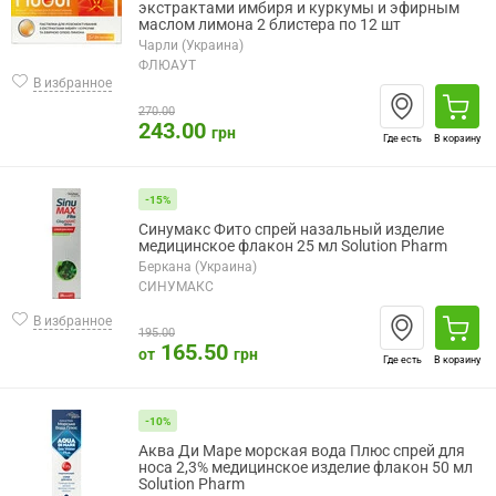
экстрактами имбиря и куркумы и эфирным
маслом лимона 2 блистера по 12 шт
Чарли (Украина)
ФЛЮАУТ
В избранное
270.00
243.00
грн
Где есть
В корзину
-15%
Синумакс Фито спрей назальный изделие
медицинское флакон 25 мл Solution Pharm
Беркана (Украина)
СИНУМАКС
В избранное
195.00
165.50
от
грн
Где есть
В корзину
-10%
Аква Ди Маре морская вода Плюс спрей для
носа 2,3% медицинское изделие флакон 50 мл
Solution Pharm