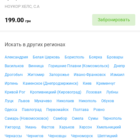
НОУКОР ХЕЛС, С.А
199.00
Забронировать
грн
Искать в других регионах
Александрия
Белая Церковь
Борисполь
Боярка
Бровары
Васильков
Винница
Горишние Плавни (Комсомольск)
Днепр
Дрогобыч
Житомир
Запорожье
Ивано-Франковск
Измаил
Ирпень
Каменское (Днепродзержинск)
Киев
Кременчуг
Кривой Рог
Кропивницкий (Кировоград)
Лозовая
Лубны
Луцк
Львов
Мукачево
Николаев
Никополь
Обухов
Одесса
Павлоград
Первомайск
Полтава
Ровно
Самарь (Новомосковск)
Самбор
Смела
Сумы
Тернополь
Ужгород
Умань
Фастов
Харьков
Херсон
Хмельницкий
Черкассы
Чернигов
Черновцы
Черноморск
Шептицкий