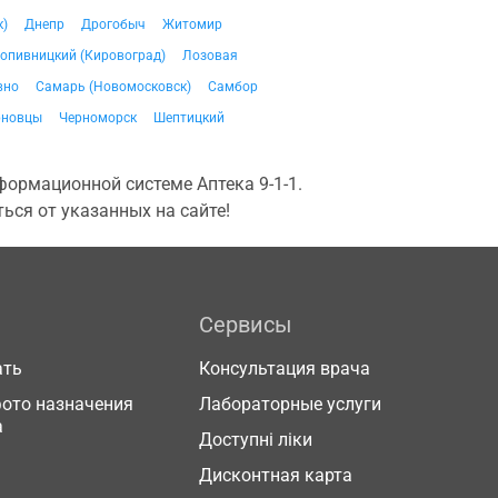
к)
Днепр
Дрогобыч
Житомир
опивницкий (Кировоград)
Лозовая
вно
Самарь (Новомосковск)
Самбор
рновцы
Черноморск
Шептицкий
ормационной системе Аптека 9-1-1.
ься от указанных на сайте!
Сервисы
ать
Консультация врача
фото назначения
Лабораторные услуги
а
Доступні ліки
Дисконтная карта