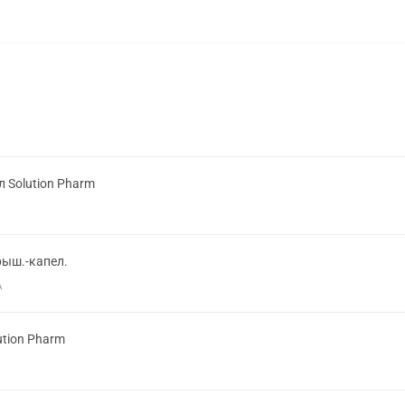
л Solution Pharm
рыш.-капел.
А
ution Pharm