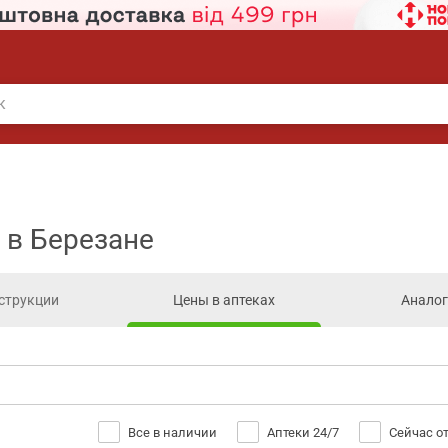
 в Березане
струкции
Цены в аптеках
Анало
Все в наличии
Аптеки 24/7
Сейчас о