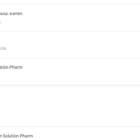
рыш.-капел.
А
ОЛА
ution Pharm
л Solution Pharm