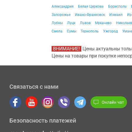
Александрия
Белая Церковь
Борисполь
Запорожье
Ивано-Франковск
Измаил
Ир
Лубны
Луцк
Львов
Мукачево
Николае
Смела
Сумы
Тернополь
Ужгород
Уман
ВНИМАНИЕ!
Цены актуальны тольк
Цены на товары при покупке непоср
Связаться с нами
Онлайн чат
Безопасность платежей