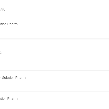
ОЛА
ution Pharm
2
л Solution Pharm
ution Pharm