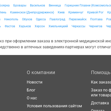
Боярка
Бровары
Васильков
Винница
Горишние Плавни (Комсомольс
пень
Каменское (Днепродзержинск)
Киев
Кременчуг
Кривой Рог
Кр
в
Никополь
Обухов
Одесса
Павлоград
Первомайск
Полтава
Ро
ь
Фастов
Харьков
Херсон
Хмельницкий
Черкассы
Чернигов
Че
о при оформлении заказа в электронной медицинской инф
едственно в аптечных заведениях-партнерах могут отличат
О компании
Помощь
Новости
Как заказ
Блог
Заказ по 
или товар
О нас
Доставка
Условия пользования сайтом
Оплата