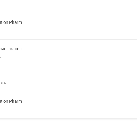
ution Pharm
рыш.-капел.
А
ОЛА
ution Pharm