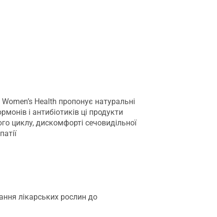
® Women’s Health пропонує натуральні
монів і антибіотиків ці продукти
го циклу, дискомфорті сечовидільної
патії
вання лікарських рослин до