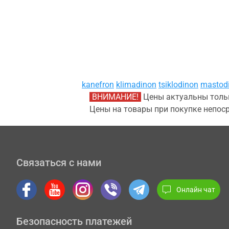
kanefron
klimadinon
tsiklodinon
mastod
ВНИМАНИЕ!
Цены актуальны тольк
Цены на товары при покупке непоср
Связаться с нами
Онлайн чат
Безопасность платежей