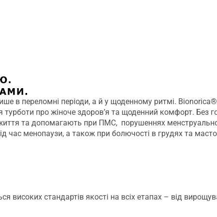
ше в переломні періоди, а й у щоденному ритмі. Bionorica
турботи про жіноче здоров’я та щоденний комфорт. Без гор
 життя та допомагають при ПМС, порушеннях менструально
ід час менопаузи, а також при болючості в грудях та масто
ся високих стандартів якості на всіх етапах – від вирощу